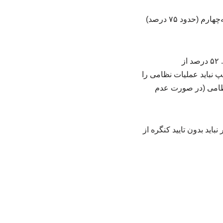
بر اساس نتایج این نظرسنجی نزدیک به دوسوم (حدود ۶۶ درصد) از کل رای‌دهندگان و نزدیک به سه‌چهارم (حدود ۷۵ درصد)
در عین حال کمتر از یک‌چهارم رای‌دهندگان معتقدند که این جنگ ارزش هزینه‌هایش را داشته است. ۵۲ درصد از
پ نباید عملیات نظامی را
ری عملیات نظامی (در صورت عدم
س‌جمهور نباید بدون تایید کنگره از