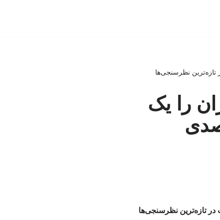
ان را یک
د / محبوبیت ۳۷ درصدی