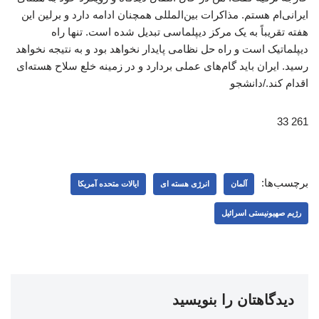
ایرانی‌ام هستم. مذاکرات بین‌المللی همچنان ادامه دارد و برلین این
هفته تقریباً به یک مرکز دیپلماسی تبدیل شده است. تنها راه
دیپلماتیک است و راه حل نظامی پایدار نخواهد بود و به نتیجه نخواهد
رسید. ایران باید گام‌های عملی بردارد و در زمینه خلع سلاح هسته‌ای
اقدام کند./دانشجو
261 33
برچسب‌ها:
آلمان
انرژی هسته ای
ایالات متحده آمریکا
رژیم صهیونیستی اسرائیل
دیدگاهتان را بنویسید