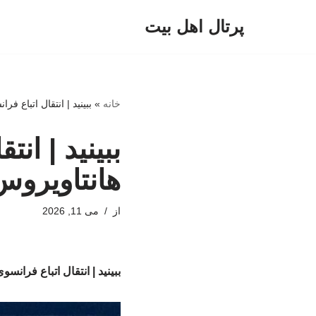
پرتال اهل بیت
پرش
به
محتوا
خانه
»
ببینید | انتقال اتباع ف
ببینید | ان
هانتاویروس
از
می 11, 2026
ببینید | انتقال اتباع فران