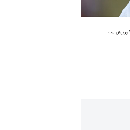
د./ورزش سه