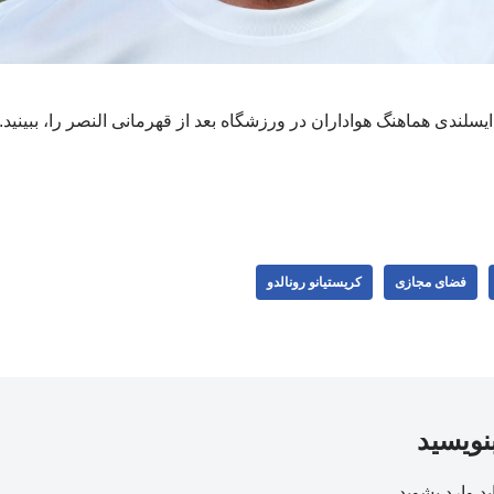
یسلندی هماهنگ هواداران در ورزشگاه بعد از قهرمانی النصر را، ببینی
فضای مجازی
کریستیانو رونالدو
بنویسید
ید
وارد بشوید
.