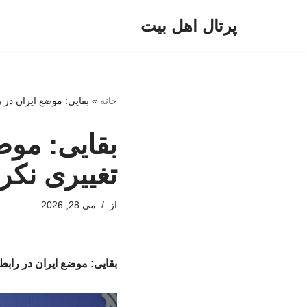
پرتال اهل بیت
پرش
به
محتوا
خانه
»
بقایی: موضع ایران در 
بقایی: موض
تغییری نک
از
می 28, 2026
بقایی: موضع ایران در رابط