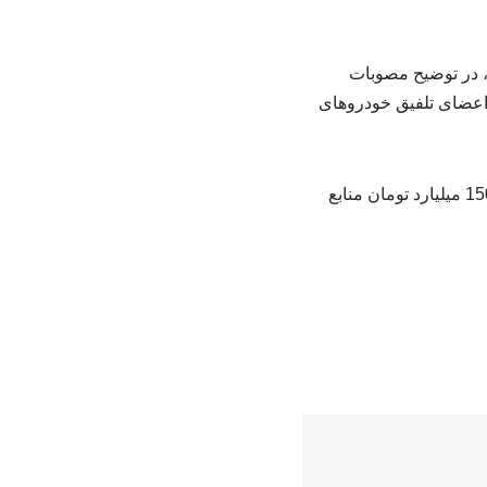
زارش خبرگزاری پرتال اهل بیت، مجتبی یوسفی سخنگوی کمیسیون تلفیق بودجه سال 1404 ، در توضیح مصوبات
 اعضای تلفیق خودروهای
به روایت تسنیم، وی ادامه داد: کمیسیون برای کاهش تصادفات و اصلاح نقاط حادثه‌خیز کشور، 1500 میلیارد تومان منابع