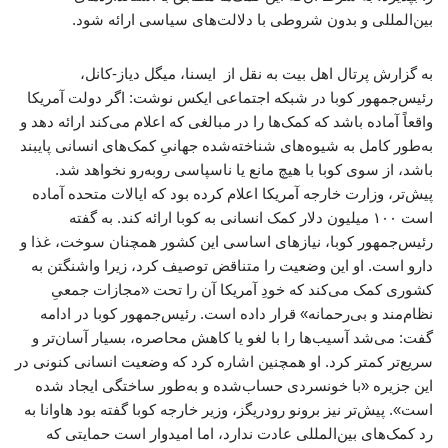
بین‌المللی و بدون شروطی با دلالت‌های سیاسی ارائه شود.
به گزارش پرتال اهل بیت به نقل از ایسنا،‌ میگل دیاز-کانل،
رئیس‌جمهور کوبا در شبکه اجتماعی ایکس نوشت: اگر دولت آمریکا
واقعاً آماده باشد که کمک‌ها را در مبالغی که اعلام می‌کند ارائه دهد و
به‌طور کامل به شیوه‌های شناخته‌شده جهانیِ کمک‌های انسانی پایبند
باشد، از سوی کوبا با هیچ مانع یا ناسپاسی روبه‌رو نخواهد شد.
پیش‌تر، وزارت خارجه آمریکا اعلام کرده بود که ایالات متحده آماده
است ۱۰۰ میلیون دلار کمک انسانی به کوبا ارائه کند. به گفته
رئیس‌جمهور کوبا، نیازهای اساسی این کشور همچنان سوخت، غذا و
دارو است. او این وضعیت را متناقض توصیف کرد، زیرا واشنگتن به
کشوری کمک می‌کند که خودِ آمریکا آن را تحت «مجازات جمعیِ
نظام‌مند و بی‌رحمانه» قرار داده است. رئیس‌جمهور کوبا در ادامه
گفت: می‌شد آسیب‌ها را با لغو یا کاهش محاصره، بسیار آسان‌تر و
سریع‌تر کمتر کرد. او همچنین اشاره کرد که وضعیت انسانی کنونی در
این جزیره «با خونسردی حساب‌شده و به‌طور ساختگی ایجاد شده
است». پیش‌تر نیز برونو رودریگز، وزیر خارجه کوبا گفته بود هاوانا به
رد کمک‌های بین‌المللی عادت ندارد، اما امیدوار است حمایتی که