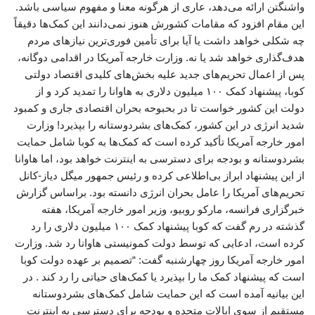
واشنگتن ارائه می‌دهد، عاری از هرگونه معنا و مفهوم سیاسی باشد.
این مقام افزود که مقامات کشورش هنوز نمی‌دانند این کمک‌ها دقیقاً
چه شکلی خواهد داشت یا آیا برای تأمین فوری‌ترین نیازهای مردم
هدف‌گذاری خواهد شد یا نه. وزارت خارجه آمریکا در اقدامی دوگانه،
پس از اعمال تحریم‌های جدید علیه بخش‌های کلیدی اقتصاد دولتی
کوبا، پیشنهاد کمک ۱۰۰ میلیون دلاری به هاوانا را تمدید کرد و از
دولت این کشور خواست تا در بحبوحه بحران اقتصادی جاری و کمبود
شدید انرژی در این کشور، کمک‌های بشردوستانه را بپذیرد! وزارت
امور خارجه آمریکا تأکید کرده است که کمک‌ها به کوبا شامل حمایت
بشردوستانه و بودجه برای دسترسی به اینترنت خواهد بود، اما هاوانا
از این پیشنهاد ابراز بی‌اطلاعی کرده و رئیس جمهور میگل دیاز-کانل
تحریم‌های آمریکا را عامل بحران انرژی دانسته بود. براساس گزارش
خبرگزاری فرانسه، مارکو روبیو، وزیر امور خارجه آمریکا، هفته
گذشته در رم گفت که کوبا پیشنهاد کمک ۱۰۰ میلیون دلاری را رد
کرده است، ادعایی که توسط دولت کمونیستی هاوانا رد شد. وزارت
امور خارجه آمریکا روز چهارشنبه گفت: “تصمیم بر عهده دولت کوبا
است که پیشنهاد کمک ما را بپذیرد یا کمک‌های حیاتی را رد کند . در
این بیانیه آمده است که این حمایت شامل کمک‌های بشردوستانه
مستقیم از سوی ایالات متحده و بودجه برای دسترسی به اینترنت