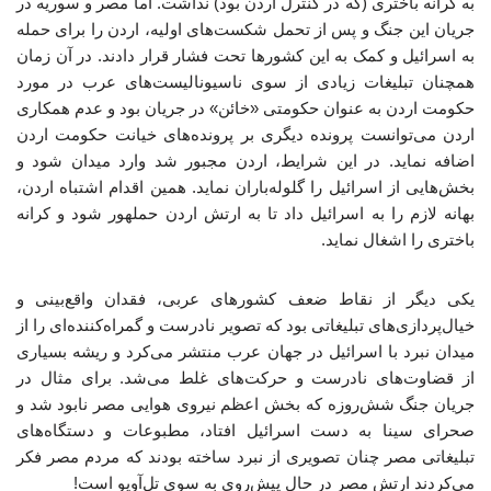
به کرانه باختری (که در کنترل اردن بود) نداشت. اما مصر و سوریه در
جریان این جنگ و پس از تحمل شکست‌های اولیه، اردن را برای حمله
به اسرائیل و کمک به این کشورها تحت فشار قرار دادند. در آن زمان
همچنان تبلیغات زیادی از سوی ناسیونالیست‌های عرب در مورد
حکومت اردن به عنوان حکومتی «خائن» در جریان بود و عدم همکاری
اردن می‌توانست پرونده دیگری بر پرونده‌های خیانت حکومت اردن
اضافه نماید. در این شرایط، اردن مجبور شد وارد میدان شود و
بخش‌هایی از اسرائیل را گلوله‌باران نماید. همین اقدام اشتباه اردن،
بهانه لازم را به اسرائیل داد تا به ارتش اردن حملهور شود و کرانه
باختری را اشغال نماید.
یکی دیگر از نقاط ضعف کشورهای عربی، فقدان واقع‌بینی و
خیال‌پردازی‌های تبلیغاتی بود که تصویر نادرست و گمراه‌کننده‌ای را از
میدان نبرد با اسرائیل در جهان عرب منتشر می‌کرد و ریشه بسیاری
از قضاوت‌های نادرست و حرکت‌های غلط می‌شد. برای مثال در
جریان جنگ شش‌روزه که بخش اعظم نیروی هوایی مصر نابود شد و
صحرای سینا به دست اسرائیل افتاد، مطبوعات و دستگاه‌های
تبلیغاتی مصر چنان تصویری از نبرد ساخته بودند که مردم مصر فکر
می‌کردند ارتش مصر در حال پیش‌روی به سوی تل‌آویو است!