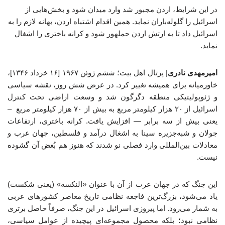
در این شرایط، اردن مجبور شد وارد میدان شود و بخش‌هایی از
اسرائیل را گلوله‌باران نماید. همین اقدام اشتباه اردن، بهانه لازم را به
اسرائیل داد تا به ارتش اردن حملهور شود و کرانه باختری را اشغال
نماید.
امیرمهدی نادری
| پرتال اهل بیت؛ ششم ژوئن ۱۹۶۷ [۱۶ خرداد ۱۳۴۶]،
خاورمیانه برای همیشه تغییر کرد. در عرض شش روز، نقشه سیاسی
و ژئوپولیتیکی منطقه دگرگون شد و وسعت اراضی تحت کنترل
اسرائیل از ۲۰ هزار کیلومتر مربع به بیش از ۷۰ هزار کیلومتر مربع –
یعنی بیش از سه برابر — افزایش یافت. کرانه باختری، ارتفاعات
جولان و شبه‌جزیره سینا به اشغال درآمد و فلسطین، جهان عرب و
معادلات بین‌المللی وارد فصلی نو شدند که هنوز هم بُعض آن گشوده
نیست.
این جنگ که در جهان عرب از آن با عنوان «النکسه» (یعنی شکست)
یاد می‌شود، بزرگ‌ترین فاجعه نظامی تاریخ معاصر کشورهای عربی
به شمار می‌رود. اما پیروزی اسرائیل در این جنگ، صرفاً حاصل برتری
نظامی نبود؛ بلکه محصول مجموعه‌ای پیچیده از عوامل سیاسی،