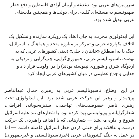
سرزمین‌های عربی بود. دغدغه و آرمان آزادی فلسطین و دفع خطر
صهیونیسم به مسئله‌ای کلیدی برای دولت‌ها و همچنین ملت‌های
عربی تبدیل شده بود.
این ایدئولوژی مخرب، به جای اتخاذ یک رویکرد سازنده و تشکیل یک
ائتلاف یکپارچه عربی و تمرکز بر مبارزه متحد و هماهنگ با اسرائیل،
جنگ با به اصطلاح «خائنان داخلی» (یعنی کشورهای عربی که به
نهضت ناسیونالیسم عربی، جمهوری‌گرایی، چپ‌گرایی و نزدیکی به
اردوگاه شرق و شوروی نپیوسته بودند) را در اولویت قرار داد و
جدایی و جدع عظیمی در میان کشورهای عربی ایجاد کرد.
در این اوضاع، ناسیونالیسم عربی به رهبری جمال عبدالناصر
پرچمدار و رهبر این حرکت عربی شده بود. این ایدئولوژی تحت
رهبری ناصر خصوصیت‌های تهاجمی، ستیزه‌جویانه، افراطی،
شعارگرایانه و پوپولیستی پیدا کرده بود. با شعارهای تند علیه اسرائیل
شروع و اداره می‌شد — شعارهایی که با اهداف راهبردی یک حرکت
درست و عاقلانه برای خنثی کردن خطر اسرائیل فاصله داشت — اما
در عمل به جنگ کشورهای عربی (غیرناسیونالیستی و غیرجمهوری)