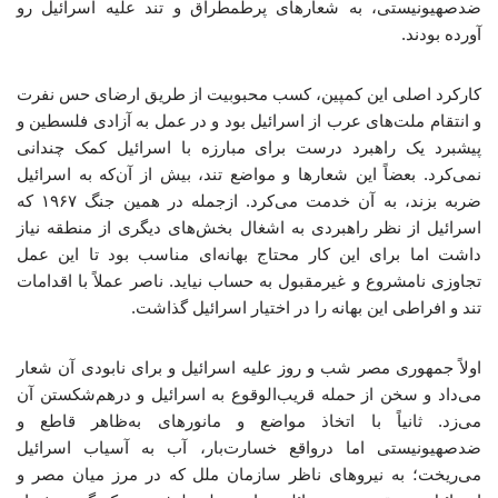
ضدصهیونیستی، به شعارهای پرطمطراق و تند علیه اسرائیل رو
آورده بودند.
کارکرد اصلی این کمپین، کسب محبوبیت از طریق ارضای حس نفرت
و انتقام ملت‌های عرب از اسرائیل بود و در عمل به آزادی فلسطین و
پیشبرد یک راهبرد درست برای مبارزه با اسرائیل کمک چندانی
نمی‌کرد. بعضاً این شعارها و مواضع تند، بیش از آن‌که به اسرائیل
ضربه بزند، به آن خدمت می‌کرد. ازجمله در همین جنگ ۱۹۶۷ که
اسرائیل از نظر راهبردی به اشغال بخش‌های دیگری از منطقه نیاز
داشت اما برای این کار محتاج بهانه‌ای مناسب بود تا این عمل
تجاوزی نامشروع و غیرمقبول به حساب نیاید. ناصر عملاً با اقدامات
تند و افراطی این بهانه را در اختیار اسرائیل گذاشت.
اولاً جمهوری مصر شب و روز علیه اسرائیل و برای نابودی آن شعار
می‌داد و سخن از حمله قریب‌الوقوع به اسرائیل و درهم‌شکستن آن
می‌زد. ثانیاً با اتخاذ مواضع و مانورهای به‌ظاهر قاطع و
ضدصهیونیستی اما درواقع خسارت‌بار، آب به آسیاب اسرائیل
می‌ریخت؛ به نیروهای ناظر سازمان ملل که در مرز میان مصر و