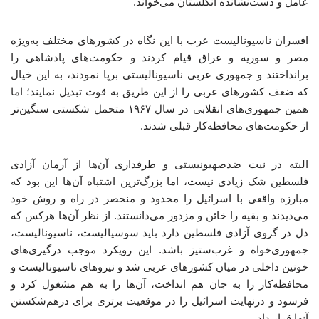
عامل و دست‌نشانده انگلستان می‌خواند.
افسران ناسیونالیست عرب با این نگاه در کشورهای مختلف به‌ویژه
مصر و سوریه و عراق قیام کردند و حکومت‌های پادشاهی را
برانداختند و جمهوری عربی ناسیونالیستی برپا نمودند، به این خیال
که ضعف کشورهای عربی را از این طریق به قوت تبدیل نمایند؛ اما
همین جمهوری‌های انقلابی در سال ۱۹۶۷ متحمل شکستی سنگین‌تر
از حکومت‌های محافظه‌کار قبلی شدند.
البته در نیت ضدصهیونیستی و طرفداری آن‌ها از آرمان آزادی
فلسطین شک زیادی نیست، اما بزرگ‌ترین اشتباه آن‌ها این بود که
مبارزه واقعی با اسرائیل را محدود و منحصر در راه و روش خود
می‌دیدند و بقیه را خائن و مزدور می‌دانستند. از نظر آن‌ها هرکس که
دل در گروی آزادی فلسطین دارد باید سوسیالیست، ناسیونالیست،
جمهوری‌خواه و غرب‌ستیز باشد. این رویکرد موجب درگیری‌های
خونین داخلی در میان کشورهای عربی شد و نیروهای ناسیونالیست و
محافظه‌کار را به جان هم انداخت، آن‌ها را به هم مشغول کرد و
فرسود و درنهایت اسرائیل را در موقعیت برتری برای درهم‌شکستن
آنها قرار داد.