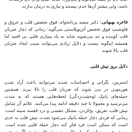
باشد، ولی بیشتر آن‌ها جدی نیستند و نیازی به درمان ندارند.
فاخره بهبهانی:
دکتر سعید یزدانخواه، فوق تخصص قلب و عروق و
فلوشیپ فوق تخصص آنژیوپلاستی می‌گوید: زمانی که دچار ضربان
قلب کوبنده و تند می‌شوید شاید به یاد بیماری قلبی بی افتید اما
همیشه اینگونه نیست و دلایل زیادی می‌توانند سبب ایجاد ضربان
قلب بالا شوند.
دلایل بروز تپش قلبی
استرس، نگرانی و احساسات شدید می‌توانند باعث آزاد شدن
هورمونی در بدن شوند که ضربان قلب را بالا ببرند. همچنین
حمله‌های پانیک (وحشت‌زدگی) لحظه‌هایی هستند که به‌ شدت
می‌ترسید و معمولا تا چند دقیقه ادامه پیدا می‌کنند. علائم آن شامل
تپش قلب، تعریق، یخ‌کردن، مشکل تنفسی و درد قفسه سینه است.
زمانی‌ که فردی دچار حمله پانیک می‌شود شدت تپش قلب به حدی
است که ممکن است فرد فکر کند دچار حمله قلبی شده‌ است.
ورزش‌ هم می‌تواند یکی از علل بروز تپش قلب شود. اگر در حین