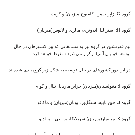
گروه G: ژاپن، یمن، کامبوج(میزبان) و کویت
گروه H: استرالیا، اندونزی، مالزی و لائوس(میزبان)
تیم قعرنشین هر گروه نیز به مسابقاتی که بین کشورهای در حال
توسعه فوتبال آسیا برگزار می‌شود سقوط خواهد کرد.
در این دور کشورهای در حال توسعه به شکل زیر گروه‌بندی شده‌اند:
گروه I: مغولستان(میزبان) جزایر ماریانا، نپال و گوام
گروه J: چین تایپه، سنگاپور، بوتان(میزبان) و ماکائو
گروه K: میانمار(میزبان) سریلانکا، برونئی و مالدیو
چین میزبان چهل و سومین دوره جام ملت‌های آسیا است.