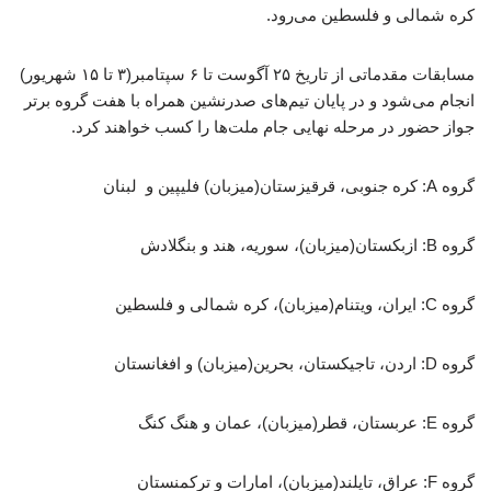
کره شمالی و فلسطین می‌رود.
مسابقات مقدماتی از تاریخ ۲۵ آگوست تا ۶ سپتامبر(۳ تا ۱۵ شهریور)
انجام می‌شود و در پایان تیم‌های صدرنشین همراه با هفت گروه برتر
جواز حضور در مرحله نهایی جام ملت‌ها را کسب خواهند کرد.
گروه A: کره جنوبی، قرقیزستان(میزبان) فلیپین و لبنان
گروه B: ازبکستان(میزبان)، سوریه، هند و بنگلادش
گروه C: ایران، ویتنام(میزبان)، کره شمالی و فلسطین
گروه D: اردن، تاجیکستان، بحرین(میزبان) و افغانستان
گروه E: عربستان، قطر(میزبان)، عمان و هنگ کنگ
گروه F: عراق، تایلند(میزبان)، امارات و ترکمنستان