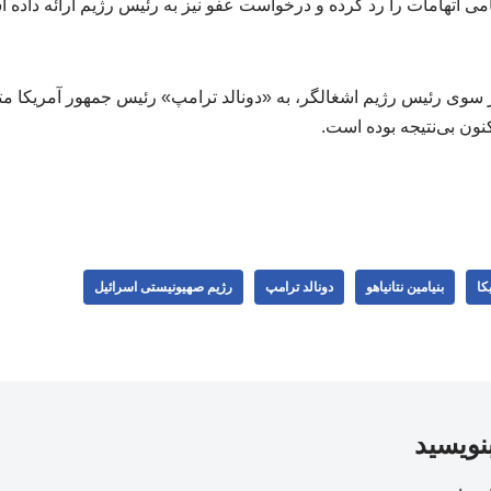
امی اتهامات را رد کرده و درخواست عفو نیز به رئیس رژیم ارائه داده 
ز سوی رئیس رژیم اشغالگر، به «دونالد ترامپ» رئیس جمهور آمریکا 
نون بی‌نتیجه بوده است.
کا
بنیامین نتانیاهو
دونالد ترامپ
رژیم صهیونیستی اسرائیل
بنویسید