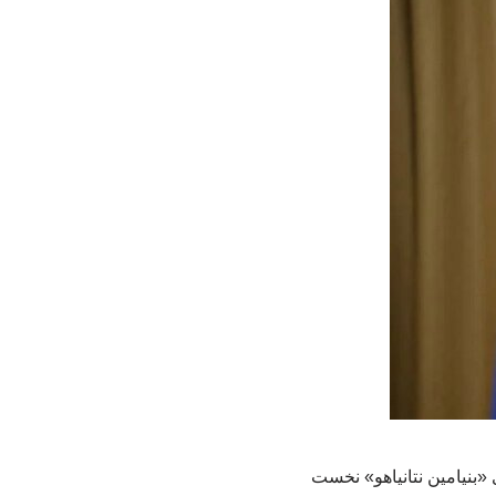
«بنیامین نتانیاهو» نخست