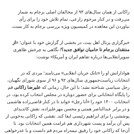
زاکانی از همان سال‌های ۹۴ از مخالفان اصلی برجام به شمار
می‌رفت و در کنار مرحوم زارعی، تمام تلاش خود را برای رأی
نیاوردن این معاهده در کمیسیون ویژه بررسی برجام به کار بست.
خبرگزاری پرتال اهل بیت، در بخشی از گزارش خود با عنوان؛ «
از
منتقدان برجام تا حامیان توافق جدید؟
/ نگاهی به چرخش ظاهری
سوپرانقلابی‌ها درباره تفاهم ایران و آمریکا» نوشت:
هوادارانش او را «تانک جریان انقلابی» می‌نامند؛ مردی که در
انتخابات ریاست‌جمهوری سال‌های ۹۲ و ۹۶ از سوی شورای نگهبان،
رجل سیاسی شناخته نشد؛ با این حال، زمانی که
علیرضا زاکانی
قم
را پایگاه انتخاباتی برای حضور دوباره در مجلس انتخاب کرده بود، در
انتخابات ۱۴۰۰ خود را «أنا رجل» خواند تا در کنار قاضی‌زاده هاشمی
و در برابر عبدالناصر همتی و محسن مهرعلیزاده، نقش کاندیدای
پوششی را برای ابراهیم رئیسی ایفا کند. نقشی که زاکانی به‌خوبی از
پس آن برآمد و پست شهرداری هم غرامت همین انتخابات بود. تا
آن‌جا که زاکانی خود را رفیق نیمه‌راه مردم قم دانست و با عذرخواهی