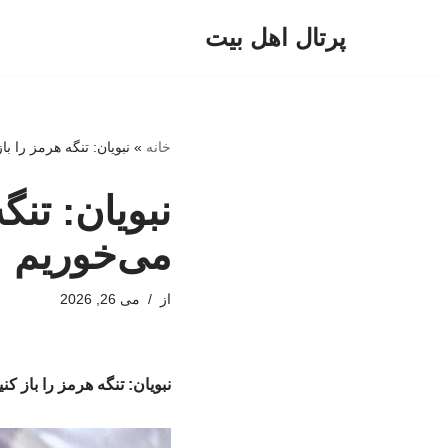
پرتال اهل بیت
پرش
به
محتوا
خانه
»
نبویان: تنگه هرمز را 
نبویان: تن
می‌خوریم
از
می 26, 2026
نبویان: تنگه هرمز را باز 