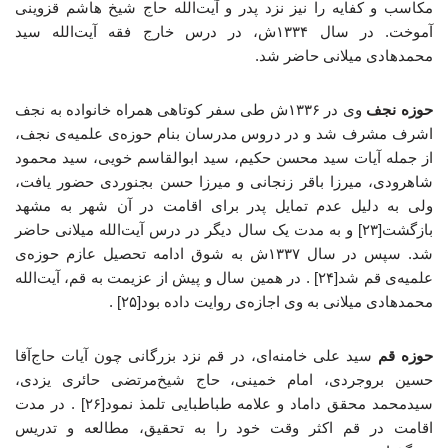
مکاسب و کفایه را نیز نزد پدر و آیت‌الله حاج شیخ هاشم قزوینی
آموخت. در سال ۱۳۳۴ش، در درس خارج فقه آیت‌الله سید
محمدهادی میلانی حاضر شد.
حوزه نجف
وی در ۱۳۳۶ش طی سفر کوتاهی همراه خانواده به نجف
اشرف مشرف شد و در دروس مدرسان بنام حوزه‌ی علمیه‌ی نجف،
از جمله آیات سید محسن حکیم، سید ابوالقاسم خویی، سید محمود
شاهرودی، میرزا باقر زنجانی و میرزا حسن بجنوردی حضور یافت،
ولی به دلیل عدم تمایل پدر برای اقامت در آن شهر به مشهد
بازگشت[۲۳] و به مدت یک سال دیگر در درس آیت‌الله میلانی حاضر
شد. سپس در سال ۱۳۳۷ش به شوق ادامه تحصیل عازم حوزه‌ی
علمیه‌ی قم شد[۲۴] . در همین سال و پیش از عزیمت به قم، آیت‌الله
محمدهادی میلانی به وی اجازه‌ی روایت داده بود[۲۵] .
حوزه قم
سید علی خامنه‌ای، در قم نزد بزرگانی چون آیات حاج‌آقا
حسین بروجردی، ‌امام خمینی، حاج شیخ‌مرتضی حائری یزدی،
سیدمحمد محقق داماد و علامه طباطبایی تلمذ نمود[۲۶] . در مدت
اقامت در قم اکثر وقت خود را به تحقیق، مطالعه و تدریس