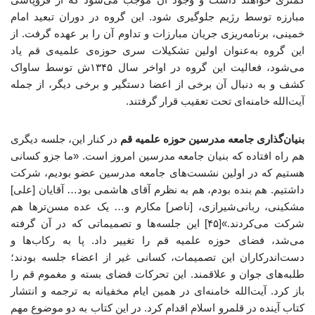
مبارزه توسط رژیم جلوگیری شود. این گروه در دوران تبعید امام
خمینی، برنامه‌ریزی جریان مبارزات و تداوم آن را بر عهده گرفت. از
این گروه به‌عنوان اولین تشکیلات سری حوزه‌ی علمیه‌ی قم یاد
می‌شود، فعالیت این گروه در اواخر سال ۱۳۴۵ش توسط ساواک
کشف و به دنبال آن برخی از اعضا دستگیر و برخی دیگر، از جمله
آیت‌الله خامنه‌ای تحت تعقیب قرار گرفتند.
بنیان‌گذاری جامعه مدرسین حوزه علمیه قم
در کنار این، جلسه دیگری
هم راه افتاده که بنیان جامعه مدرسین امروز است. «ما جزو کسانی
هستیم که در اولین نشست‌های جامعه مدرسین عضو بودیم، شرکت
داشتیم. هم بنده بودم، هم به نظرم آقای هاشمی بود… آقایان [علی]
مشکینی، ربانی‌شیرازی، [ناصر] مکارم و… یک عده مسن‌ترها هم
شرکت می‌کردند.»[۴۵] این جلسه‌ها و تصمیماتی که در آن گرفته
می‌شد، فضای حوزه علمیه قم را تغییر داد. پا به رکاب‌ها و
دست‌اندرکاران این تصمیمات، کسانی غیر از اعضاء جلسه بودند؛
طلبه‌های جوان و علاقمند. این تحرکات فضای بسته و مغموم قم را
باز کرد. آیت‌الله خامنه‌ای در همین ایام مخفیانه به ترجمه و انتشار
کتاب آینده در قلمرو اسلام اقدام کرد. در این کتاب به دو موضوع مهم