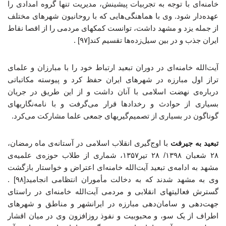
خامنه‌ای با توجه به تجربیات پیشینش، مدیریت تنها گروه امدادی را
عهده‌دار شود. وی با هماهنگی‌هایی که با روحانیون شهرهای مختلف
از جمله یزد و مشهد داشت، توانست کمکهای مردمی را از اقصا نقاط
ایران جذب و در بین سیل‌زده‌ها تقسیم کند[۹۷] .
آیت‌الله خامنه‌ای در دوران تبعید ارتباط خود را با مبارزان و علمای
تراز اول مبارزه در شهرهای ایران حفظ کرد و پیوسته مکاتباتی
درباره‌ی نهضت اسلامی با آنان داشت و از این طریق در جریان
بسیاری از حوادث و رخدادها قرار می‌گرفت و با نامه‌نگاریهای
گوناگون در بسیاری از تصمیم‌گیریهای جمعی علما مشارکت می‌کرد.
تبعید به جیرفت
با اوج‌گیری انقلاب اسلامی در آستانه‌ی ماه رمضان،
۲۸ شعبان ۱۳۹۸/ ۲۸ تیر۱۳۵۷، شماری از طلاب حوزه‌ی علمیه‌ی
مشهد به ادامه‌ی تبعید آیت‌الله خامنه‌ای اعتراض و خواستار بازگشت
وی به مشهد شدند که به دخالت مأموران انتظامی انجامید[۹۸] .
گسترش فعالیتهای انقلابی و مردمی آیت‌الله خامنه‌ای در راستای
جهت‌دهی و سامان‌دهی مبارزه در ایرانشهر و مناطق و شهرهای
اطراف از یک سو، و محبوبیت و نفوذ روزافزون وی در میان اقشار