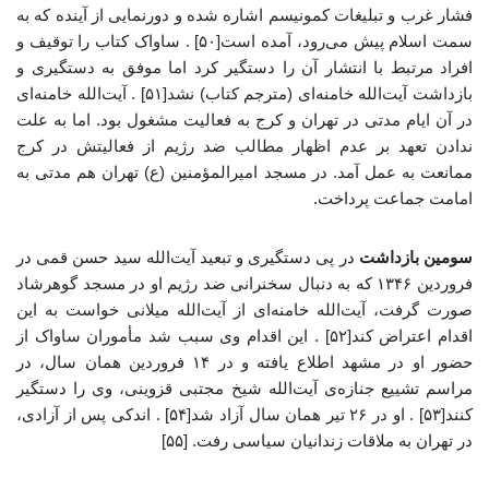
فشار غرب و تبلیغات کمونیسم اشاره شده و دورنمایی از آینده که به
سمت اسلام پیش می‌رود، آمده است[۵۰] . ساواک کتاب را توقیف و
افراد مرتبط با انتشار آن را دستگیر کرد اما موفق به دستگیری و
بازداشت آیت‌الله خامنه‌ای (مترجم کتاب) نشد[۵۱] . آیت‌الله خامنه‌ای
در آن ایام مدتی در تهران و کرج به فعالیت مشغول بود. اما به علت
ندادن تعهد بر عدم اظهار مطالب ضد رژیم از فعالیتش در کرج
ممانعت به عمل آمد. در مسجد امیرالمؤمنین (ع) تهران هم مدتی به
امامت جماعت پرداخت.
سومین بازداشت
در پی دستگیری و تبعید آیت‌الله سید حسن قمی در
فروردین ۱۳۴۶ که به دنبال سخنرانی ضد رژیم او در مسجد گوهرشاد
صورت گرفت، آیت‌الله خامنه‌ای از آیت‌الله میلانی خواست به این
اقدام اعتراض کند[۵۲] . این اقدام وی سبب شد مأموران ساواک از
حضور او در مشهد اطلاع یافته و در ۱۴ فروردین همان سال، در
مراسم تشییع جنازه‌ی آیت‌الله شیخ مجتبی قزوینی، وی را دستگیر
کنند[۵۳] . او در ۲۶ تیر همان سال آزاد شد[۵۴] . اندکی پس از آزادی،
در تهران به ملاقات زندانیان سیاسی رفت. [۵۵]