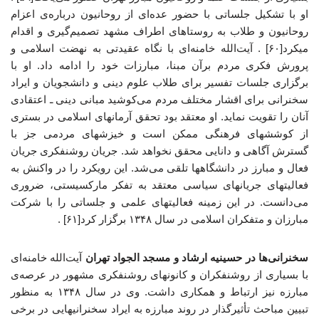
او با تشکیل جلساتی با حضور عده‌ای از روحانیون درباره‌ی اعزام
روحانیون و طلاب به روستاهای اطراف مشهد تصمیم‌گیری و اقدام
میکرد[۶۰] . آیت‌الله خامنه‌ای با نگاه عقیدتی به نهضت اسلامی و
پرورش فکری مردم برآن مبنا، مبارزات خود را ادامه داد. او با
برگزاری جلسات تفسیر برای طلاب علوم دینی و دانشجویان و ایراد
سخنرانی برای اقشار مختلف مردم می‌کوشید مبانی دینی ـ اعتقادی
آنان را تقویت نماید. او معتقد بود تحقق آرمانهای اسلامی در بستری
از کوششهای فرهنگی ممکن است و خیزشهای مردمی جز با
گسترش آگاهی و دانایی محقق نخواهد شد. جریان روشنفکری جریان
فعال و مبارز در دانشگاهها تلقی می‌شد. این رویکرد را در واکنش به
فعالیتهای جریانهای سیاسی معتقد به تفکر مارکسیستی، ضروری
می‌دانست. در این زمینه فعالیتهای علمی و جلساتی را با شرکت
مبارزان و متفکران اسلامی در سال ۱۳۴۸ برگزار کرد[۶۱] .
سخنرانی‌ها در حسینیه ارشاد و مسجد الجواد تهران
آیت‌الله خامنه‌ای
با بسیاری از روشنفکران و کانونهای روشنفکری مشهور در عرصه‌ی
مبارزه نیز ارتباط و همکاری داشت. وی در سال ۱۳۴۸ به منظور
تبیین مباحث تأثیرگذار در روند مبارزه به ایراد سخنرانیهایی در برخی