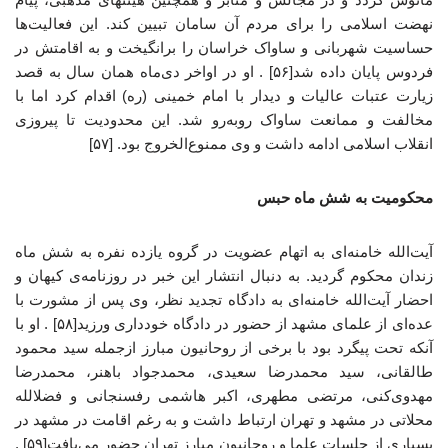
نهضت اسلامی را برای مردم آن سامان تبیین کند. این فعالیت‌ها
حساسیت شهربانی و ساواک خراسان را برانگیخت و به اقامتش در
فردوس پایان داده شد[۵۶] . او در اواخر دی‌ماه همان سال به قصد
زیارت عتبات عالیات و دیدار با امام خمینی (ره) اقدام کرد اما با
مخالفت و ممانعت ساواک روبه‌رو شد. این محدودیت تا پیروزی
انقلاب اسلامی ادامه داشت و وی ممنوع‌الخروج بود. [۵۷]
محکومیت به شش ماه حبس
آیت‌الله خامنه‌ای به اتهام عضویت در گروه یازده نفره به شش ماه
زندان محکوم گردید. به دنبال انتشار این خبر در روزنامه‌ی کیهان و
احضار آیت‌الله خامنه‌ای به دادگاه تجدید نظر، وی پس از مشورت با
عده‌ای از علمای مشهد از حضور در دادگاه خودداری ورزید[۵۸] . او با
آنکه تحت پیگرد بود با برخی از روحانیون مبارز ازجمله سید محمود
طالقانی، سید محمدرضا سعیدی، محمدجواد باهنر، محمدرضا
مهدوی‌کنی، مرتضی مطهری، اکبر هاشمی رفسنجانی و فضلالله
محلاتی در مشهد و تهران ارتباط داشت و به رغم اقامت در مشهد در
بسیاری از جلسات علما و روحانیون مبارز تهران حضور می‌یافت[۵۹] .