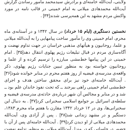
ولایتی، آیت‌الله خامنه‌ای و برادرش سیدمحمد مأمور رساندن گزارش
آیت‌الله محمدهادی میلانی به امام خمینی در قالب نامه در مورد
واکنش مردم مشهد به این همه‌پرسی شدند[۳۴] .
نخستین دستگیری (ایام ۱۵ خرداد)
در سال ۱۳۴۲ و در آستانه‌ی ماه
محرم، امام خمینی وی را مأمور ساخت پیامهایی را به آیت‌الله میلانی
و علما، روحانیون و هیأتهای مذهبی خراسان در جهت تداوم نهضت و
آگاه‌سازی مردم در قبال تبلیغات رژیم پهلوی انتقال دهد[۳۵] . امام
خمینی در این پیامها خط‌مشی مبارزه را ترسیم کرده و از علما و
روحانیون خواسته بود به منظور تبیین جنایات رژیم پهلوی، ذکر
واقعه‌ی مدرسه‌ی فیضیه از روز هفتم محرم در منابر خوانده شود[۳۶]
. آیت‌الله خامنه‌ای خود نیز برای محقق ساختن هدف و اجرای
خط‌مشی امام خمینی راهی بیرجند ــ که تحت نفوذ خاندان علم بود ــ
شد و در منابر و مجالس آن شهر درباره‌ی حادثه‌ی مدرسه‌ی فیضیه و
سلطه‌ی اسرائیل بر جوامع اسلامی سخنرانی کرد[۳۷] . به دنبال این
سخنرانی‌ها، وی در ۱۲ خرداد ۱۳۴۲ مقارن با هفتم ماه محرم ۱۳۸۳،
دستگیر و در مشهد زندانی شد[۳۸] . پس از آزادی وی، آیت‌الله
محمدهادی میلانی از او دیدن کرد[۳۹] . آیت‌الله خامنه‌ای پس از آن با
حضور در جلساتی که در منزل آیت‌الله میلانی به منظور تداوم نهضت