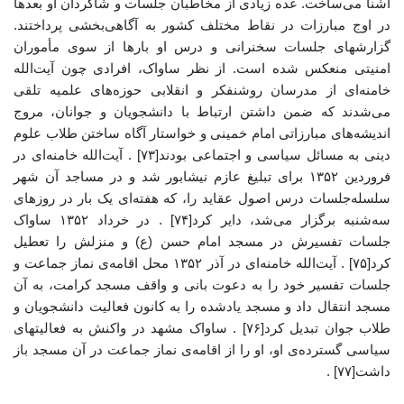
آشنا می‌ساخت. عده زیادی از مخاطبان جلسات و شاگردان او بعدها
در اوج مبارزات در نقاط مختلف کشور به آگاهی‌بخشی پرداختند.
گزارشهای جلسات سخنرانی و درس او بارها از سوی مأموران
امنیتی منعکس شده است. از نظر ساواک، افرادی چون آیت‌الله
خامنه‌ای از مدرسان روشنفکر و انقلابی حوزه‌های علمیه تلقی
می‌شدند که ضمن داشتن ارتباط با دانشجویان و جوانان، مروج
اندیشه‌های مبارزاتی امام خمینی و خواستار آگاه ساختن طلاب علوم
دینی به مسائل سیاسی و اجتماعی بودند[۷۳] . آیت‌الله خامنه‌ای در
فروردین ۱۳۵۲ برای تبلیغ عازم نیشابور شد و در مساجد آن شهر
سلسله‌جلسات درس اصول عقاید را، که هفته‌ای یک بار در روزهای
سه‌شنبه برگزار می‌شد، دایر کرد[۷۴] . در خرداد ۱۳۵۲ ساواک
جلسات تفسیرش در مسجد امام حسن (ع) و منزلش را تعطیل
کرد[۷۵] . آیت‌الله خامنه‌ای در آذر ۱۳۵۲ محل اقامه‌ی نماز جماعت و
جلسات تفسیر خود را به دعوت بانی و واقف مسجد کرامت، به آن
مسجد انتقال داد و مسجد یادشده را به کانون فعالیت دانشجویان و
طلاب جوان تبدیل کرد[۷۶] . ساواک مشهد در واکنش به فعالیتهای
سیاسی گسترده‌ی او، او را از اقامه‌ی نماز جماعت در آن مسجد باز
داشت[۷۷] .