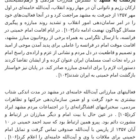
ارکان رژیم و ناتوانی آن در مهار روند انقلاب، آیت‌الله خامنه‌ای در اول
مهر ۱۳۵۷ از جیرفت به مشهد مراجعت کرد و در آنجا فعالیت‌های خود
را در امر سامان‌دهی امور انقلاب و تشدید روند مبارزه و پیگیری
مسائل گوناگون نهضت ادامه داد[۱۰۳] . در ایام اقامت امام خمینی در
فرانسه، با ارسال تلگرامی به همراه برخی از روحانیون مبارز مشهد،
اقامت موقت امام در فرانسه را عاملی برای پدید آمدن موجی از امید
و تصمیم و قاطعیت در دل مردم و نشانی از عزم و اراده‌ی راسخ امام
در راه نجات امت مسلمان ایران عنوان کرده و از ایشان تقاضا کردند
دستورات لازم را برای ادامه‌ی مبارزه صادر کند. در پایان نیز خواستار
بازگشت امام خمینی به ایران شدند[۱۰۴] .
فعالیتهای مبارزاتی آیت‌الله خامنه‌ای در مشهد در مدت اندکی شتاب
بیشتری به خود گرفت و او ضمن سازمان‌دهی حرکتها و تظاهرات
مردمی، سخنرانیهای افشاگرانه‌ای را در اجتماعات مردم مشهد ایراد
کرد[۱۰۵] . در عین ‌حال با بیت امام و دیگر مبارزان در ارتباط و
مشورت دائم بود. پیرو همین ارتباط بود که سید احمد خمینی در ۱۰
آبان ۱۳۵۷ از پاریس با آیت‌الله صدوقی تماس گرفت و تمایل امام
خمینی برای ملاقات با وی و آیت‌الله خامنه‌ای را اعلام کرد[۱۰۶] .