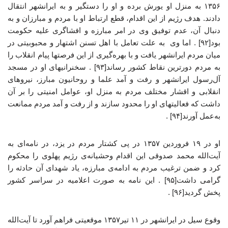
۱۳۵۶ به منزل او یورش برده و او را دستگیر و به ایرانشهر انتقال
دادند. هدف رژیم از این اقدام، قطع ارتباط او با مردم و مبارزان و به
دنبال آن، عدم توفیق وی در امر مبارزه و افشاگری علیه حکومت
بود[۹۲] . اما وی به علت تعامل با اهل تسنن اشتهار و محبوبیتی در
میان مردم ایرانشهر یافت و با بهره‌گیری از این فرصتها پیام انقلاب را
به مردم دورترین نقاط کشور رساند[۹۳] . سخنرانیهای او در مسجد
آل‌رسول ایرانشهر و رفت و آمد علما و روحانیون مبارز، نیروهای
انقلابی و اقشار مختلف مردم به منزل او، عوامل امنیتی را بر آن
داشت که فعالیتهای او را محدود سازند و از رفت و آمد مردم ممانعت
به‌عمل آورند[۹۴] .
او در ۱۹ فروردین ۱۳۵۷ در پی کشتار مردم در یزد، در نامه‌ای به
آیت‌الله محمد صدوقی این اقدام وحشیانه‌ی رژیم پهلوی را محکوم
کرد و ضمن ترغیب مردم به ادامه‌ی مبارزه، یاد شهدای آن حادثه را
گرامی داشت[۹۵] . این نامه به صورت اعلامیه در سراسر کشور
پخش گردید[۹۶] .
وقوع سیل در ایرانشهر در ۱۱ تیر۱۳۵۷ موقعیتی فراهم آورد تا آیت‌الله