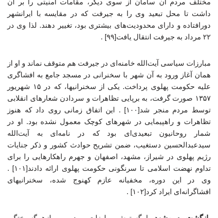
مختلف مردم آن سامان از سوی دیگر، مقامات امنیتی را بر آن
داشت تا محل تبعید وی را به جیرفت که در مقایسه با ایرانشهر
دورافتاده و دارای محدودیت‌های بیشتری بود، تغییر دهند. لذا وی در
۲۲ مرداد به جیرفت انتقال یافت[۹۹] .
مبارزات سیاسی آیت‌الله خامنه‌ای در جیرفت هم متوقف نماند و او از
همان آغاز ورود به آن شهر با سخنرانی در مسجد جامع به افشاگری
علیه حکومت پهلوی پرداخت. یکی از سخنرانیها، که در ۱۵ شهریور
۱۳۵۷ صورت گرفت، به برپایی تظاهرات و سردادن شعارهای انقلابی
توسط مردم منجر شد[۱۰۰] . این اتفاق زمانی روی داد که هنوز
تظاهرات و راهپیمایی در شهرهای کوچک معمول نشده بود. او در
شمار روحانیون تبعیدی‌ای بود که در نامه‌ای به آیت‌الله
سیدعبدالحسین دستغیب، ضمن تشریح حوادث کشور و ذکر جنایات
رژیم پهلوی در شیراز، مشهد، اصفهان و جهرم راهکارهایی را برای
تداوم نهضت اسلامی تا سرنگونی حکومت پهلوی ارائه دادند[۱۰۱] .
وی در این دوره، مخفیانه عازم کهنوج شده، سخنرانیهای
افشاگرانه‌ای ایراد کرد[۱۰۲] .
بازگشت به مشهد
با گسترش مبارزات مردمی و ازهم‌گسیختگی