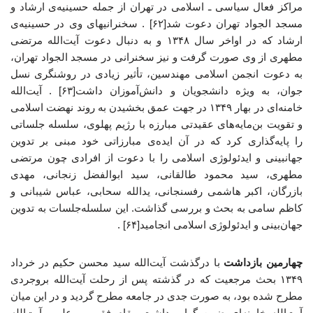
مراکز فعال سیاسی ـ اسلامی در تهران از جمله حسینیه‌ی ارشاد و
مسجد الجواد تهران دعوت شد[۶۲] . سخنرانیهای وی در حسینیه‌ی
ارشاد که در اواخر سال ۱۳۴۸ و به دنبال دعوت آیت‌الله مرتضی
مطهری از وی صورت گرفت و نیز سخنرانی در مسجد الجواد تهران،
به دعوت انجمن اسلامی مهندسین، تأثیر زیادی در روشنگری نسل
جوان، به ویژه دانشجویان و دانش‌آموزان داشت[۶۳] . آیت‌الله
خامنه‌ای در بهار ۱۳۴۹ در جهت عمق بخشیدن به روند نهضت اسلامی
و تقویت بن‌مایه‌های عقیدتی مبارزه با رژیم پهلوی، سلسله جلساتی
را پایه‌گذاری کرد که در آن ایده‌ی مبارزاتی خود مبنی بر تدوین
جهانبینی و ایدئولوژی اسلامی را با دعوت از افرادی چون مرتضی
مطهری، سید محمود طالقانی، سید ابوالفضل زنجانی، مهدی
بازرگان، اکبر هاشمی رفسنجانی، یدالله سحابی، عباس شیبانی و
کاظم سامی به بحث و بررسی گذاشت. این سلسله‌جلسات به تدوین
جهان‌بینی و ایدئولوژی اسلامی انجامید[۶۴] .
چهارمین بازداشت
با درگذشت آیت‌الله سید محسن حکیم در خرداد
۱۳۴۹ بحث مرجعیت که در گذشته پس از رحلت آیت‌الله بروجردی
مطرح شده بود، به صورت جدی در جامعه مطرح گردید و در این میان
آیت‌الله خامنه‌ای ضمن گرامی‌داشت مقام فقهی و علمی آیت‌الله