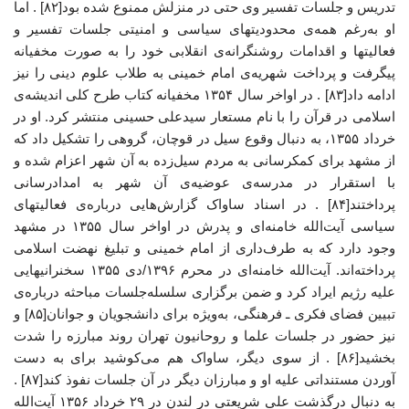
تدریس و جلسات تفسیر وی حتی در منزلش ممنوع شده بود[۸۲] . اما
او به‌رغم همه‌ی محدودیتهای سیاسی و امنیتی جلسات تفسیر و
فعالیتها و اقدامات روشنگرانه‌ی انقلابی خود را به صورت مخفیانه
پیگرفت و پرداخت شهریه‌ی امام خمینی به طلاب علوم دینی را نیز
ادامه داد[۸۳] . در اواخر سال ۱۳۵۴ مخفیانه کتاب طرح کلی اندیشه‌ی
اسلامی در قرآن را با نام مستعار سیدعلی حسینی منتشر کرد. او در
خرداد ۱۳۵۵، به دنبال وقوع سیل در قوچان، گروهی را تشکیل داد که
از مشهد برای کمکرسانی به مردم سیل‌زده به آن شهر اعزام شده و
با استقرار در مدرسه‌ی عوضیه‌ی آن شهر به امدادرسانی
پرداختند[۸۴] . در اسناد ساواک گزارش‌هایی درباره‌ی فعالیتهای
سیاسی آیت‌الله خامنه‌ای و پدرش در اواخر سال ۱۳۵۵ در مشهد
وجود دارد که به طرف‌داری از امام خمینی و تبلیغ نهضت اسلامی
پرداخته‌اند. آیت‌الله خامنه‌ای در محرم ۱۳۹۶/دی ۱۳۵۵ سخنرانیهایی
علیه رژیم ایراد کرد و ضمن برگزاری سلسله‌جلسات مباحثه درباره‌ی
تبیین فضای فکری ـ فرهنگی، به‌ویژه برای دانشجویان و جوانان[۸۵] و
نیز حضور در جلسات علما و روحانیون تهران روند مبارزه را شدت
بخشید[۸۶] . از سوی دیگر، ساواک هم می‌کوشید برای به دست
آوردن مستنداتی علیه او و مبارزان دیگر در آن جلسات نفوذ کند[۸۷] .
به دنبال درگذشت علی شریعتی در لندن در ۲۹ خرداد ۱۳۵۶ آیت‌الله