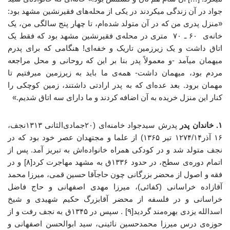
جواد در آن زندگی میکردند در یکی از محله‌های فقیرنشین مشهد بود:
«منزل پدری من که در آن متولد شده‌ام، تا چهار پنج سالگی من، یک
خانه‌ی ۶۰ ـ ۷۰ متری در محله‌ی فقیرنشین مشهد بود که فقط یک
اتاق داشت و یک زیرزمین تاریک و خفه‌ای! هنگامی که برای پدرم
میهمان میآمد -و معمولاً پدر بنا بر این که روحانی و محل مراجعه
مردم بود، میهمان داشت- همه‌ی ما باید به زیرزمین میرفتیم تا
مهمان برود. بعد عده‌ای که به پدر ارادتی داشتند، زمین کوچکی را
کنار این منزل خریده به آن اضافه کردند و ما دارای سه اتاق شدیم.»
۱. خاندان
پدر
پدرش سیدجواد خامنه‌ای (۲۰جمادی‌الثانی ۱۳۱۳نجف،
۱۶ آذر۱۲۷۴/۱۴ تیر ۱۳۶۵) از علما و مجتهدان عصر خود بود که در
نجف متولد شد و در کودکی همراه خانواده‌اش به تبریز آمد. پس از
اتمام دوره‌ی سطح، در حدود ۱۳۳۶ق به مشهد مهاجرت کرد[۸] و در
فقه و اصول از محضر بزرگانی چون حاجآقا حسین قمی، میرزا محمد
آقازاده خراسانی (کفائی)، میرزا مهدی اصفهانی و حاج فاضل
خراسانی و در فلسفه از محضر آقابزرگ حکیم شهیدی و شیخ
اسدالله یزدی بهره‌مند گردید[۹] . سپس در ۱۳۴۵ق به نجف رفت و از
حوزه‌ی درس میرزا محمدحسین نائینی، سید ابوالحسن اصفهانی و