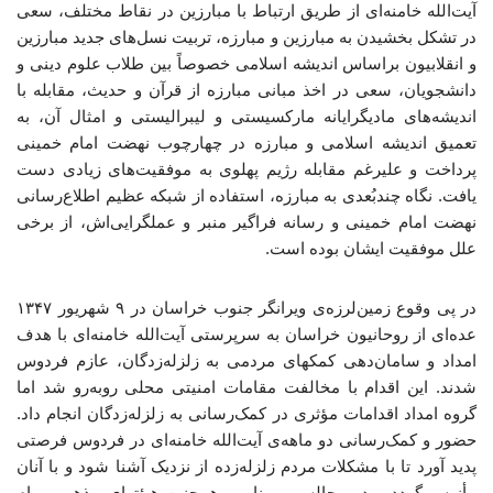
آیت‌الله خامنه‌ای از طریق ارتباط با مبارزین در نقاط مختلف، سعی
در تشکل بخشیدن به مبارزین و مبارزه، تربیت نسل‌های جدید مبارزین
و انقلابیون براساس اندیشه اسلامی خصوصاً بین طلاب علوم دینی و
دانشجویان، سعی در اخذ مبانی مبارزه از قرآن و حدیث، مقابله با
اندیشه‌های مادیگرایانه مارکسیستی و لیبرالیستی و امثال آن، به
تعمیق اندیشه اسلامی و مبارزه در چهارچوب نهضت امام خمینی
پرداخت و علیرغم مقابله رژیم پهلوی به موفقیت‌های زیادی دست
یافت. نگاه چندبُعدی به مبارزه، استفاده از شبکه عظیم اطلاع‌رسانی
نهضت امام خمینی و رسانه فراگیر منبر و عملگرایی‌اش، از برخی
علل موفقیت ایشان بوده است.
در پی وقوع زمین‌لرزه‌ی ویرانگر جنوب خراسان در ۹ شهریور ۱۳۴۷
عده‌ای از روحانیون خراسان به سرپرستی آیت‌الله خامنه‌ای با هدف
امداد و سامان‌دهی کمکهای مردمی به زلزله‌زدگان، عازم فردوس
شدند. این اقدام با مخالفت مقامات امنیتی محلی روبه‌رو شد اما
گروه امداد اقدامات مؤثری در کمک‌رسانی به زلزله‌زدگان انجام داد.
حضور و کمک‌رسانی دو ماهه‌ی آیت‌الله خامنه‌ای در فردوس فرصتی
پدید آورد تا با مشکلات مردم زلزله‌زده از نزدیک آشنا شود و با آنان
مأنوس گردد و در مجالس و منابر و همچنین هیئتهای مذهبی، پیام