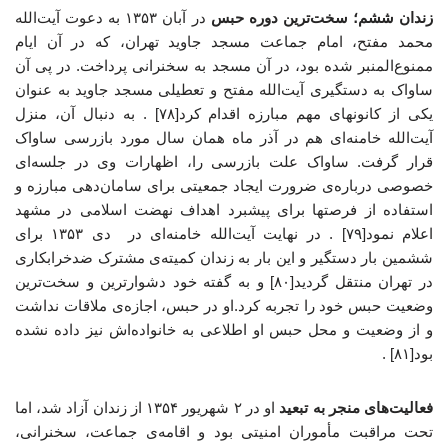
زندان ششم؛ سخت‌ترین دوره حبس
در آبان ۱۳۵۳ به دعوت آیت‌الله
محمد مفتح، امام جماعت مسجد جاوید تهران، که در آن ایام
ممنوع‌المنبر شده بود، در آن مسجد به سخنرانی پرداخت. در پی آن
ساواک به دستگیری آیت‌الله مفتح و تعطیلی مسجد جاوید به عنوان
یکی از کانونهای مهم مبارزه اقدام کرد[۷۸] . به دنبال آن، منزل
آیت‌الله خامنه‌ای هم در آذر ماه همان سال مورد بازرسی ساواک
قرار گرفت. ساواک علت بازرسی را، اظهارات وی در جلسه‌ای
خصوصی درباره‌ی ضرورت ایجاد جمعیتی برای سامان‌دهی مبارزه و
استفاده از فرصتها برای پیشبرد اهداف نهضت اسلامی در مشهد
اعلام نمود[۷۹] . در نهایت آیت‌الله خامنه‌ای در دی ۱۳۵۳ برای
ششمین بار دستگیر و این بار به زندان کمیته‌ی مشترک ضدخرابکاری
در تهران منتقل گردید[۸۰] و به گفته خود دشوارترین و سخت‌ترین
وضعیت‌ حبس خود را تجربه کرد.او در حبس، اجازه‌ی ملاقات نداشت
و از وضعیت و محل حبس او اطلاعی به خانواده‌اش نیز داده نشده
بود[۸۱] .
فعالیت‌های منجر به تبعید
او در ۲ شهریور ۱۳۵۴ از زندان آزاد شد، اما
تحت مراقبت مأموران امنیتی بود و اقامه‌ی جماعت، سخنرانی،