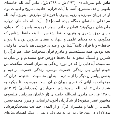
مادر
بانو میردامادی (۱۲۹۳ش ـ ۱۳۶۸ش)، مادر آیت‌الله خامنه‌ای
بانویی زاهد، متشرع، آشنا با آیات قرآن، احادیث، تاریخ و ادبیات بود.
او در جریان مبارزه با رژیم پهلوی با فرزندان مبارزش، به‌ویژه آیت‌الله
سیدعلی خامنه‌ای همگام بوده است[۱۶] . آیت‌الله خامنه‌ای درباره
مادرشان می‌گویند: «مادرم خانم بسیار فهمیده، باسواد، کتابخوان،
دارای ذوق شعری و هنری، حافظ شناس – البته حافظ شناس که
میگویم، نه به معنای علمی و اینها، به معنای مأنوس بودن با دیوان
حافظ – و با قرآن کاملاً آشنا بود و صدای خوشی هم داشت. ما وقتی
بچه بودیم، همه مینشستیم و مادرم قرآن میخواند؛ خیلی هم قرآن را
شیرین و قشنگ میخواند. ما بچه‌ها دورش جمع میشدیم و برایمان به
مناسبت، آیه‌هایی را که در مورد زندگی پیامبران است، میگفت. من
خودم اولین بار، زندگی حضرت موسی، زندگی حضرت ابراهیم و
بعضی پیامبران دیگر را از مادرم – به این مناسبت – شنیدم. قرآن که
میخواند، به آیاتی که نام پیامبران در آن است میرسید، بنا میکرد به
شرح دادن.» آیت‌الله سیدهاشم نجف‌آبادی (میردامادی) (۱۳۰۳ق
ـ۱۳۸۰ ق)، جد مادری آیت‌الله خامنه‌ای (از خاندان میرداماد فیلسوف
مشهور عصر صفویه) از شاگردان آخوندخراسانی و میرزا محمدحسین
نائینی، از علما و مفسران قرآن و از ائمه‌ی جماعت مسجدگوهرشاد
بود[۱۷] و در عین حال به امر به معروف و نهی از منکر اهتمام ویژه‌ای