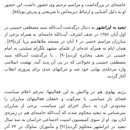
خامنه‌ای در بزرگداشت و مراسم ترحیم وی حضور داشت. این حضور
او به دلیل آشنایی و ارتباط دیرینه‌اش با شریعتی و پدرش بود[۸۸] .
تبعید به ایرانشهر
به دنبال درگذشت آیت‌الله سید مصطفی خمینی در
اول آبان ۱۳۵۶ در نجف اشرف، آیت‌الله خامنه‌ای به همراه برخی از
مبارزان مراسم ختمی در ۶ آبان در مسجد ملاهاشم برپا کرد[۸۹] .
همان ایام به همراه عده‌ای از علمای مشهد تلگرام تسلیتی به امام
خمینی در نجف مخابره کردند[۹۰] . با درگذشت آیت‌الله سید
مصطفی خمینی و تحولاتی که در پی آن پدید آمد، نهضت اسلامی
وارد مرحله‌ی نهایی خود شد و حرکتهای جدی برای پیروزی انقلاب
آغاز گردید.
رژیم پهلوی هم در واکنش به این فعالیتها، به‌رغم اعلام سیاست
فضای باز سیاسی، با سرکوب و خفقان فعالیتهای مبارزان را
محدودتر کرد. به دنبال اجرای این سیاست، برخی از مبارزان
سرشناس به تبعید محکوم شدند که آیت‌الله خامنه‌ای هم در زمره‌ی
آنان بود. او از سوی کمیسیون امنیت اجتماعی خراسان به سه سال
تبعید در ایرانشهر محکوم گردید[۹۱] و مأموران ساواک در ۲۳ آذر