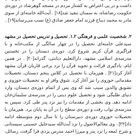
داشت و در پی اعتراض به کشتار مردم در مسجد گوهرشاد در دوره‌ی
حکومت رضاشاه، به سمنان تبعید شد[۱۸] . آیت‌الله خامنه‌ای از سوی
مادر به محمد دیباج فرزند امام جعفر صادق (ع) نسب می‌رساند[۱۹] .
۲. شخصیت علمی و فرهنگی
۱.۲. تحصیل و تدریس
تحصیل در مشهد
سیدعلی خامنه‌ای تحصیل را در چهار سالگی از مکتب‌خانه و با
فراگیری قرآن کریم شروع کرد. دوره‌ی دبستان را در نخستین
مدرسه‌ی اسلامی مشهد، دارالتعلیم دیانتی، گذراند[۲۰] . در همین
ایام، یادگیری قرائت و تجوید قرآن را نزد برخی قاریان قرآن مشهد
آغاز کرد[۲۱] . هم‌زمان با تحصیل در کلاس پنجم دبستان، تحصیلات
مقدماتی حوزوی را نیز آغاز کرد. شوق وافر او به تحصیلات حوزوی و
تشویق والدین سبب شد که وی پس از اتمام دوره‌ی دبستان، وارد
دنیای طلبگی شود و تحصیل علوم دینی را در مدرسه‌ی سلیمان‌خان
ادامه دهد. وی بخشی از مقدمات را نیز نزد پدر طی کرد. سپس به
مدرسه‌ی نواب رفت و دوره‌ی سطح را در آن به پایان برد. هم‌زمان با
تحصیلات حوزوی دوره‌ی دبیرستان را تا سال دوم متوسطه ادامه
داد[۲۲] . وی معالم‌الاصول را نزد آیت‌الله سیدجلیل حسینی سیستانی
و شرح لمعه را نزد پدر و میرزا احمد مدرس یزدی فرا گرفت. رسائل،