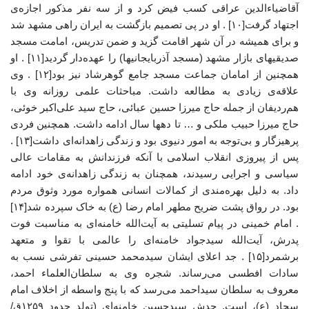
آقاضیاءالدین عراقی کسب فیض کرد و از سه نفر مذکور اجازه‌ی
اجتهاد گرفت[۱۰] . او در پی تصمیم بازگشت به ایران راهی مشهد شد
و برای همیشه در آن شهر اقامت گزید و ضمن تدریس، امامت مسجد
صدیقیهای بازار مشهد (مسجد آذربایجانیها) را عهده‌دار گردید[۱۱] . او
همچنین از امامان جماعت مسجد جامع گوهرشاد نیز بود[۱۲] . وی
علاقه‌ی زیادی به مطالعه داشت. مباحثات علمی روزانه وی با
هم‌ردیفان از جمله حاج میرزا حسین عبائی، حاج سید علی‌اکبر خوئی،
حاج میرزا حبیب ملکی و … تا دهها سال ادامه داشت. همچنین فردی
پرهیزگار و بی‌توجه به امور دنیوی بود و زندگی زاهدانه‌ای داشت[۱۳] .
پس از پیروزی انقلاب اسلامی با آنکه فرزندانش به مقامات عالی
سیاسی و اجرایی رسیدند، همچنان به زندگی زاهدانه‌ی خود ادامه
داد. به دلیل بهره‌مندی از کمالات انسانی همواره مورد وثوق مردم
بود. در رواق پشت ضریح مطهر امام رضا (ع) به خاک سپرده شد[۱۴]
. امام خمینی در پیام تسلیتی به آیت‌الله خامنه‌ای به مناسبت فوت
پدرش، آیت‌الله سیدجواد خامنه‌ای را عالمی با تقوا و متعهد
برشمرد[۱۵] . جد اعلای ایشان سیدمحمد حسینی تفرشی نسب به
سادات افطسی می‌رساند. شجره وی به سلطان‌العلماء احمد،
معروف به سلطان سیداحمد می‌رسد که با پنج واسطه از اخلاف امام
سجاد (ع)، است. جدش سیدحسین خامنه‌ای (تولد حدود ۱۲۵۹ق/