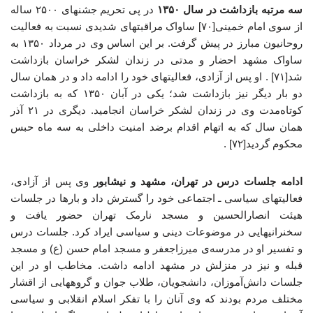
سه مرتبه بازداشت در سال ۱۳۵۰
در پی تحریم جشنهای ۲۵۰۰ ساله
از سوی امام خمینی[۷۰] ساواک مراقبتهای شدیدی نسبت به فعالیت
روحانیون مبارز در پیش گرفت. بر این اساس وی در مرداد ۱۳۵۰ به
ساواک مشهد احضار و مدتی در زندان لشکر خراسان بازداشت
شد[۷۱] . او پس از آزادی، فعالیتهای خود را ادامه داد و در همان سال
دو بار دیگر نیز بازداشت شد؛ یکی در آبان ۱۳۵۰ که به بازداشت
کوتاه‌مدت وی در زندان لشکر خراسان انجامید. دیگری در ۲۱ آذر
همان سال که به اتهام اقدام برضد امنیت داخلی به سه ماه حبس
محکوم گردید[۷۲] .
ادامه جلسات درس در تهران، مشهد و نیشابور
وی پس از آزادی،
فعالیتهای سیاسی ـ اجتماعی خود را گسترش داد و بارها در جلسات
هیئت انصارالحسین و مسجد نارمک تهران حضور یافت و
سخنرانیهایی در موضوعات دینی و سیاسی ایراد کرد. جلسات درس
و تفسیر او در مدرسه‌ی میرزاجعفر و مسجد امام حسن (ع) و مسجد
قبله و نیز در منزلش در مشهد ادامه داشت. مخاطب او در این
جلسات دانش‌آموزان، دانشجویان، طلاب جوان و گروههایی از اقشار
مختلف مردم بودند که وی آنان را با تفکر اسلام انقلابی و سیاسی