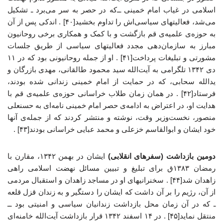
اسلامی در غیاب امام خمینی ــ‌که در حصر به سر می‌برد ـ تشکیل
می‌شد، فعالیتهای سیاسی‌اش را تداوم بخشید[۴۰] . اندکی پس از آن
به حوزه‌ی علمیه‌ی قم بازگشت و با کمک و همکاری برخی روحانیون
مبارز به سازمان‌دهی مجدد فعالیتهای سیاسی از طریق جلسات
مشورتی و تبلیغات پرداخت[۴۱] . او از جمله روحانیونی بود که در ۱۱
دی ۱۳۴۲ تلگرامی به آیت‌الله سید محمود طالقانی، مهدی بازرگان و
یدالله سحابی، که در حمایت از امام خمینی زندانی شده بودند،
فرستاد[۴۲] . در همان زمان طلاب خراسانی حوزه‌ی علمیه‌ی قم با
هدایت او، در اعتراض به ادامه‌ی حصر امام خمینی نامه‌ای به حسنعلی
منصور، نخست‌وزیر وقت، نوشته و منتشر کردند که از جمله‌ی آنها
خود ایشان و ابوالقاسم خزعلی و محمد عبایی خراسانی بودند[۴۳] .
دومین بازداشت (سفرهای انقلابی)
ایشان در بهمن ۱۳۴۲، مقارن با
رمضان ۱۳۸۳ق برای تبلیغ و تبیین مسائل نهضت اسلامی راهی
زاهدان شد[۴۴] . سخنرانیهای او در مساجد زاهدان و استقبال مردمی
از آن، رژیم را بر آن داشت که ایشان را دستگیر و به زندان قزل قلعه
ـ که در آن زمان محل بازداشت زندانیان سیاسی و امنیتی بود ــ
منتقل نماید[۴۵] . در ۱۴ اسفند ۱۳۴۲ قرار بازداشت آیت‌الله خامنه‌ای