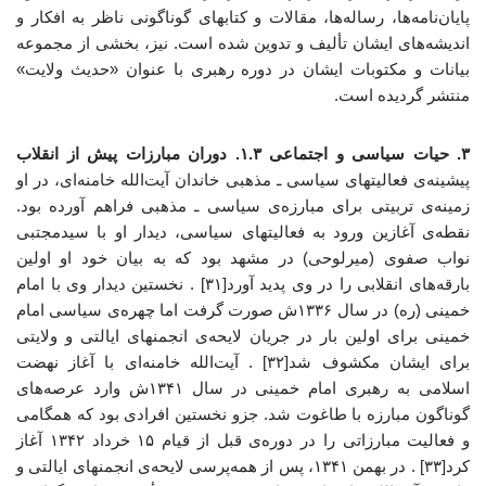
پایان‌نامه‌ها، رساله‌ها، مقالات و کتابهای گوناگونی ناظر به افکار و
اندیشه‌های ایشان تألیف و تدوین شده است. نیز، بخشی از مجموعه
بیانات و مکتوبات ایشان در دوره رهبری با عنوان «حدیث ولایت»
منتشر گردیده است.
۳. حیات سیاسی و اجتماعی
۱.۳. دوران مبارزات پیش از انقلاب
پیشینه‌ی فعالیتهای سیاسی ـ مذهبی خاندان آیت‌الله خامنه‌ای، در او
زمینه‌ی تربیتی برای مبارزه‌ی سیاسی ـ مذهبی فراهم آورده بود.
نقطه‌ی آغازین ورود به فعالیتهای سیاسی، دیدار او با سیدمجتبی
نواب صفوی (میرلوحی) در مشهد بود که به بیان خود او اولین
بارقه‌های انقلابی را در وی پدید آورد[۳۱] . نخستین دیدار وی با امام
خمینی (ره) در سال ۱۳۳۶ش صورت گرفت اما چهره‌ی سیاسی امام
خمینی برای اولین بار در جریان لایحه‌ی انجمنهای ایالتی و ولایتی
برای ایشان مکشوف شد[۳۲] . آیت‌الله خامنه‌ای با آغاز نهضت
اسلامی به رهبری امام خمینی در سال ۱۳۴۱ش وارد عرصه‌های
گوناگون مبارزه با طاغوت شد. جزو نخستین افرادی بود که همگامی
و فعالیت مبارزاتی را در دوره‌ی قبل از قیام ۱۵ خرداد ۱۳۴۲ آغاز
کرد[۳۳] . در بهمن ۱۳۴۱، پس از همه‌پرسی لایحه‌ی انجمنهای ایالتی و