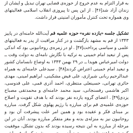
به قرار التزام به عدم خروج از حوزه‌ی قضایی تهران تبدیل و ایشان از
زندان آزاد شد[۴۶] . از این پس تا پیروزی انقلاب اسلامی فعالیتهای
وی همواره تحت کنترل مأموران امنیتی قرار داشت.
تشکیل جلسه «یازده نفره» حوزه علمیه قم
آیت‌الله خامنه‌ای در پاییز
۱۳۴۳ از قم به مشهد بازگشت و در کنار مراقبت از پدر به فعالیتهای
علمی و سیاسی پرداخت[۴۷] . او در زمره‌ی روحانیونی بود که اندکی
پس از تبعید امام خمینی به ترکیه با نگارش نامه‌ای به دولت وقت ــ
دولت امیرعباس هویدا ــ در ۲۹ بهمن ۱۳۴۳ به اوضاع نابسامان کشور
و تبعید امام خمینی اعتراض کردند[۴۸] . سیدعلی خامنه‌ای به همراه
عبدالرحیم ربانی شیرازی، علی فیض مشکینی، ابراهیم امینی، مهدی
حائری تهرانی، حسینعلی منتظری، احمد آذری قمی، علی قدوسی،
اکبر هاشمی رفسنجانی، سید محمد خامنه‌ای و محمدتقی مصباح
یزدی[۴۹] . اعضای گروه یازده نفر بودند که با هدف تقویت و اصلاح
حوزه‌ی علمیه‌ی قم برای مبارزه با رژیم پهلوی شکل گرفت. مبارزه
بر مبنای فکر و عقیده بود و همین امر علت پیشرفت آن بود و
روحانیون نیز به منزله‌ی بدنه و مغز متفکر مبارزه بودند. آنان در این
مرحله از مبارزه به این نتیجه رسیده بودند که بدون تشکل، موفقیت
کمتری خواهند داشت و وجود آن موجب می‌شود که از فروپاشی