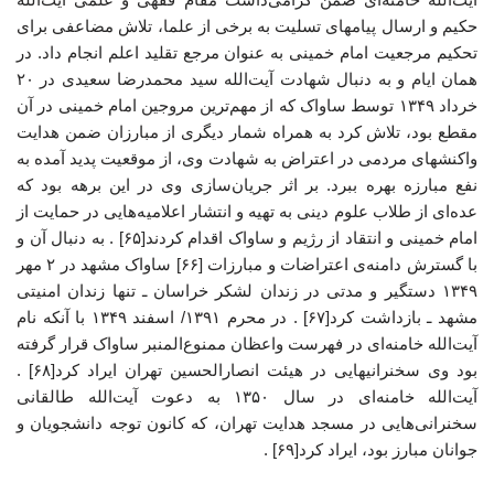
حکیم و ارسال پیامهای تسلیت به برخی از علما، تلاش مضاعفی برای
تحکیم مرجعیت امام خمینی به عنوان مرجع تقلید اعلم انجام داد. در
همان ایام و به دنبال شهادت آیت‌الله سید محمدرضا سعیدی در ۲۰
خرداد ۱۳۴۹ توسط ساواک که از مهم‌ترین مروجین امام خمینی در آن
مقطع بود، تلاش کرد به همراه شمار دیگری از مبارزان ضمن هدایت
واکنشهای مردمی در اعتراض به شهادت وی، از موقعیت پدید آمده به
نفع مبارزه بهره ببرد. بر اثر جریان‌سازی وی در این برهه بود که
عده‌ای از طلاب علوم دینی به تهیه و انتشار اعلامیه‌هایی در حمایت از
امام خمینی و انتقاد از رژیم و ساواک اقدام کردند[۶۵] . به دنبال آن و
با گسترش دامنه‌ی اعتراضات و مبارزات [۶۶] ساواک مشهد در ۲ مهر
۱۳۴۹ دستگیر و مدتی در زندان لشکر خراسان ـ تنها زندان امنیتی
مشهد ـ بازداشت کرد[۶۷] . در محرم ۱۳۹۱/ اسفند ۱۳۴۹ با آنکه نام
آیت‌الله خامنه‌ای در فهرست واعظان ممنوع‌المنبر ساواک قرار گرفته
بود وی سخنرانیهایی در هیئت انصارالحسین تهران ایراد کرد[۶۸] .
آیت‌الله خامنه‌ای در سال ۱۳۵۰ به دعوت آیت‌الله طالقانی
سخنرانی‌هایی در مسجد هدایت تهران، که کانون توجه دانشجویان و
جوانان مبارز بود، ایراد کرد[۶۹] .