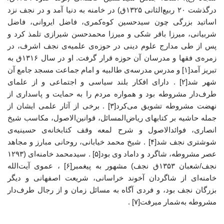
درگذشت ۲۰ ربیع‌الثانی ۱۳۲۵ق) در خامنه به دنیا آمد و در نجف نزد
اساتید بزرگی چون سیدحسین کوه‌کمری، فاضل ایروانی، فاضل
شربیانی، میرزا باقر شکی و میرزا محمدحسن شیرازی تلمذ کرد و
پس از طی مدارج علوم دینی در حوزه‌ی علمیه‌ی نجف اشرف، در
زمره‌ی فقها و مدرسان آن حوزه قرار گرفت. او در سال ۱۳۱۶ق به
تبریز آمد[۱] و مدرس مدرسه‌ی طالبیه و امام جماعت مسجد جامع آن
شهر شد[۲] . دارای افکار بلند سیاسی و اجتماعی و از علمای
طرف‌دار مشروطه بود و همواره مردم را به حمایت و پاسداری از
نهضت مشروطه تشویق می‌کرد[۳] . برخی از آثار علمی ایشان از
جمله حاشیه بر کتابهای ریاض‌المسائل، قوانین‌الاصول، مکاسب شیخ
انصاری، فوائدالاصول و شرح لمعه وقف کتابخانه‌ی حسینیه‌ی
شوشتری نجف شد[۴] . شیخ محمد خیابانی، روحانی مبارز و مجاهد
عصر مشروطه، شاگرد و داماد وی بود[۵] . سیدمحمد خامنه‌ای (۱۲۹۳
نجف/شعبان ۱۳۵۳ق نجف) مشهور به پیغمبر[۶] ، عموی آیت‌الله
خامنه‌ای از شاگردان آخوند خراسانی، شریعت اصفهانی و دیگر
بزرگان نجف بود، و فردی آگاه به مسائل زمان و از رجال طرف‌دار
مشروطه به‌شمار میرفت[۷] .