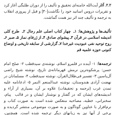
۲.۲. آثار
آیت‌الله خامنه‌ای تحقیق و تألیف را از دوران طلبگی آغاز کرد
و تقریرات دروس اساتید خود را نگاشت[۳۰] و قبل از پیروزی انقلاب
به ترجمه و تألیف چند اثر نیز همت گماشت.
تألیف‌ها و پژوهش‌ها:
۱ـ چهار کتاب اصلی علم رجال
۲ـ طرح کلی
اندیشه اسلامی در قرآن
۳ـ پیشوای صادق
۴ـ از ژرفای نماز
۵ـ صبر
۶ـ
روح توحید نفی عبودیت غیرخدا
۷ـ گزارشی از سابقه تاریخی و اوضاع
کنونی حوزه علمیه قم
ترجمه‌ها:
۱- آینده در قلمرو اسلام، نوشته‌ی سیدقطب ۲- صلح امام
حسن: پرشکوه‌ترین نرمش قهرمانانه‌ی تاریخ، نوشته شیخ راضی
آل‌یاسین ۳- تفسیر فی‌ظلال‌القرآن، نوشته سیدقطب ۴- مسلمانان در
نهضت آزادی هندوستان، نوشته عبدالمنعم النمر ۵- ادعانامه علیه
تمدن غرب (ترجمه و تحقیقات) علاوه بر آن، بسیاری از آراء و
اندیشه‌های ایشان که در گفتار و نوشتار ایشان و در قالب پیام،
سخنرانی، خطبه، مصاحبه منعکس شده است به صورت کتاب و
نرم‌افزار با عناوین گوناگون و به صورت موضوعی منتشر گردیده و
برخی از آنها نیز به زبانهای دیگر ترجمه شده است. همچنین،