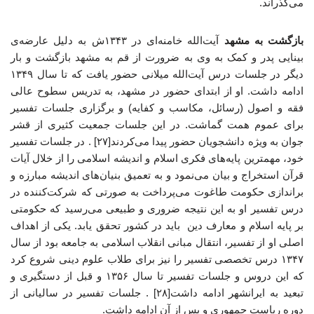
می‌گذراند.
بازگشت به مشهد
آیت‌الله خامنه‌ای در ۱۳۴۳ش به دلیل عارضه‌ی
بینایی پدر و کمک به وی به ضرورت از قم به مشهد بازگشت و بار
دیگر در جلسات درس آیت‌الله میلانی حضور یافت که تا سال ۱۳۴۹
ادامه داشت. او از ابتدای حضور در مشهد، به تدریس سطوح عالی
فقه و اصول (رسائل، مکاسب و کفایه) و برگزاری جلسات تفسیر
برای عموم همت گماشت. در این جلسات جمعیت کثیری از قشر
جوان به ویژه دانشجویان حضور پیدا می‌کردند[۲۷] . در جلسات تفسیر
خود، مهمترین پایه‌های فکری اسلام و اندیشه اسلامی را از خلال آیات
قرآن استخراج و بیان می‌نمود و به تعمیق بنیان‌های اندیشه مبارزه و
براندازی حکومت طاغوت می‌پرداخت به صورتی که شرکت‌کننده در
درس تفسیر او به این نتیجه ضروری و طبیعی می‌رسید که حکومتی
بر پایه اسلام و معارف دین باید در کشور تحقق یابد. یکی از اهداف
اصلی او از تفسیر، انتقال مبانی انقلاب اسلامی به جامعه بود از سال
۱۳۴۷ درس تخصصی تفسیر را نیز برای طلاب علوم دینی شروع کرد
که این دروس و جلسات تفسیر تا سال ۱۳۵۶ و قبل از دستگیری و
تبعید به ایرانشهر ادامه داشت[۲۸] . جلسات تفسیر در سالیانی از
دوره ریاست جمهوری و پس از آن ادامه داشت.