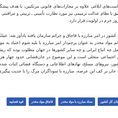
یاست‌های ابلاغی علاوه بر مجازات‌های قانونی مرتکبین، با هدف پیش
 با نظام عدالت ترمیمی نیز مورد نظارت تأمینی ـ تربیتی و مراقبتی ق
روز جرم در اولویت قرار دارد.
شور در امر مبارزه با قاچاق و جرائم سازمان یافته یادآور شد: عمل
ئم مواد مخدر به عنوان پرچم‌دار امر مبارزه با بلیه شوم اعتیاد به م
ل چه اتباع ایرانی و چه سایر کشورها در جهان مطلوب بوده که ریشه
 اجتماعی متجلی است و این موضوع در جان‌فشانی حدود چهار هزا
ور، نیروهای مسلح، نهادهای اطلاعاتی و دستگاه قضائی اثبات شد
 جان بر کف این عرصه، مبارزه با سوداگران مرگ را با جدیت پیگیری
تان کل کشور
ستاد مبارزه با مواد مخدر
قاچاق مواد مخدر
قوه قضاییه