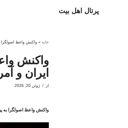
پرتال اهل بیت
پرش
به
محتوا
خانه
»
واکنش واعظ اصولگرا به
واکنش واعظ
ایران و آمر
از
ژوئن 20, 2026
واکنش واعظ اصولگرا به پیا