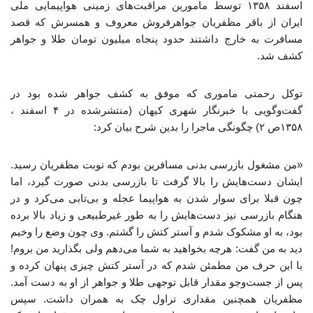
اسفند ۱۳۵۸ توسط مامورین مراقبت‌های زمینی هواپیمایی ملی
ایران از باقر مظفریان جواهرفروش معروف و همسرش که قصد
مسافرت به خارج داشتند حدود پنجاه میلیون تومان طلا و جواهر
کشف شد.
توکل رحمتی ماموری که موفق به کشف جواهر شده بود در
گفت‌وگویی با خبرنگار شهری کیهان (منتشرشده در ۴ اسفند ،
۱۳۵۸ص ۲) چگونگی ماجرا را بدین شرح بیان کرد:
«من مشغول بازرسی بدنی مسافرین بودم که نوبت مظفریان رسید.
ایشان دست‌هایش را بالا گرفت تا بازرسی بدنی صورت گیرد، اما
چون قبلا برای سوار شدن به هواپیما عجله و بی‌تابی می‌کرد و در
هنگام بازرسی نیز دست‌هایش را به طور غیرطبیعی و زیاد بالا برده
بود، به او مشکوک شدم و آستر کتش را گشتم. وی چون وضع را وخیم
دید به من گفت: هرچه بخواهید به شما می‌دهم ولی بگذارید من بروم!
با این حرف من مطمئن شدم که در آستر کتش چیزی پنهان کرده و
پس از جست‌وجو مقدار قابل توجهی طلا و جواهر از او به دست آمد.
مظفریان همچنین مقداری تراول چک به همران داشت. سپس