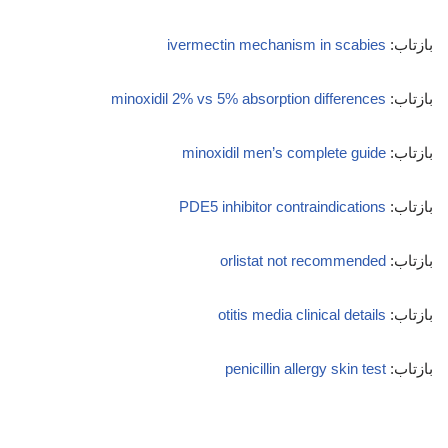
بازتاب:
ivermectin mechanism in scabies
بازتاب:
minoxidil 2% vs 5% absorption differences
بازتاب:
minoxidil men’s complete guide
بازتاب:
PDE5 inhibitor contraindications
بازتاب:
orlistat not recommended
بازتاب:
otitis media clinical details
بازتاب:
penicillin allergy skin test