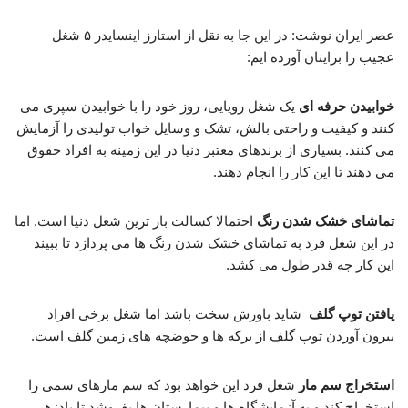
عصر ایران نوشت: در این جا به نقل از استارز اینسایدر ۵ شغل
عجیب را برایتان آورده ایم:
خوابیدن حرفه ای
یک شغل رویایی، روز خود را با خوابیدن سپری می
کنند و کیفیت و راحتی بالش، تشک و وسایل خواب تولیدی را آزمایش
می کنند. بسیاری از برندهای معتبر دنیا در این زمینه به افراد حقوق
می دهند تا این کار را انجام دهند.
تماشای خشک شدن رنگ
احتمالا کسالت بار ترین شغل دنیا است. اما
در این شغل فرد به تماشای خشک شدن رنگ ها می پردازد تا ببیند
این کار چه قدر طول می کشد.
یافتن توپ گلف
شاید باورش سخت باشد اما شغل برخی افراد
بیرون آوردن توپ گلف از برکه ها و حوضچه های زمین گلف است.
استخراج سم مار
شغل فرد این خواهد بود که سم مارهای سمی را
استخراج کند و به آزمایشگاه ها و بیمارستان ها بفروشد تا پادزهر