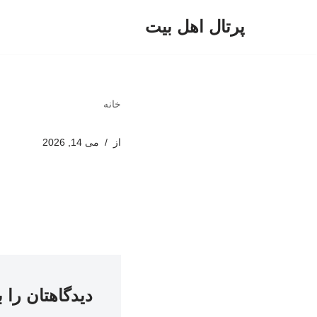
پرتال اهل بیت
پرش
به
محتوا
خانه
از
می 14, 2026
دیدگاهتان را 