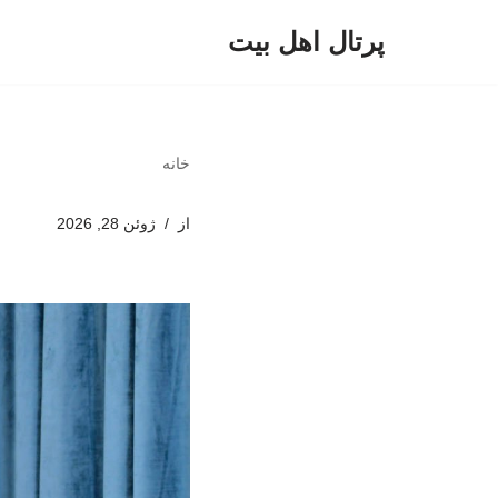
پرتال اهل بیت
پرش
به
محتوا
خانه
از
ژوئن 28, 2026