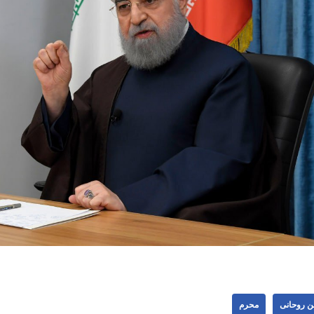
 روحانی
محرم